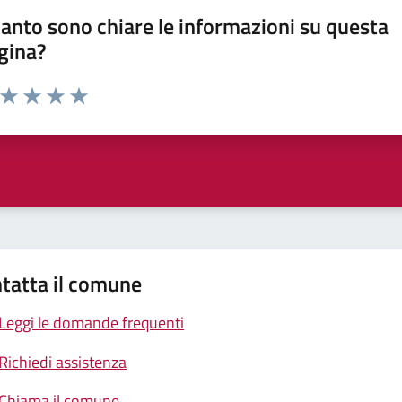
anto sono chiare le informazioni su questa
gina?
a da 1 a 5 stelle la pagina
ta 1 stelle su 5
Valuta 2 stelle su 5
Valuta 3 stelle su 5
Valuta 4 stelle su 5
Valuta 5 stelle su 5
tatta il comune
Leggi le domande frequenti
Richiedi assistenza
Chiama il comune