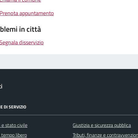
Prenota appuntamento
blemi in città
Segnala disservizio
i
E DI SERVIZIO
e stato civile
Giustizia e sicurezza pubblica
e tempo libero
Tributi, finanze e contravvenzion