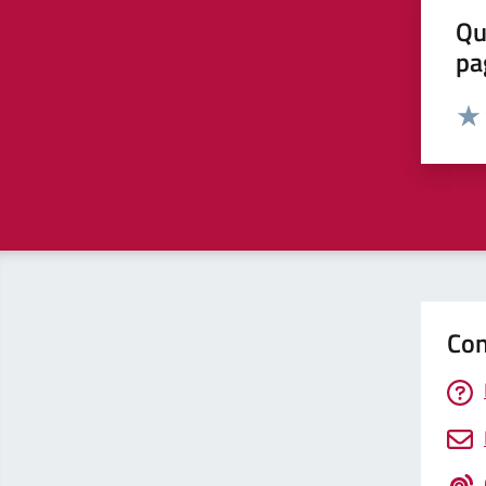
Qu
pa
Valut
Valu
Con