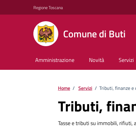
Vai ai contenuti
Vai al footer
Regione Toscana
Comune di Buti
Amministrazione
Novità
Servizi
Home
/
Servizi
/
Tributi, finanze e
Tributi, fin
Tasse e tributi su immobili, rifiuti, 