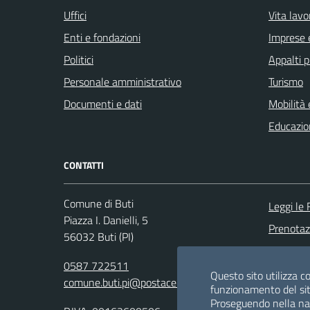
Uffici
Vita lavo
Enti e fondazioni
Imprese 
Politici
Appalti p
Personale amministrativo
Turismo
Documenti e dati
Mobilità 
Educazio
CONTATTI
Comune di Buti
Leggi le
Piazza I. Danielli, 5
Prenota
56032 Buti (PI)
Segnalazi
0587 722511
Richiesta
Questo sito utilizza co
comune.buti.pi@postacert.toscana.it
funzionamento del sit
Proseguendo nella navi