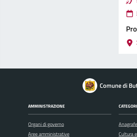
Pro
logo Unione Europea
Comune di But
AMMINISTRAZIONE
CATEGORI
Organi di governo
Anagrafe 
Aree amministrative
Cultura 