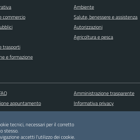
rativa
Ambiente
e commercio
Salute, benessere e assistenza
ubblici
Autorizzazioni
Agricoltura e pesca
e trasporti
ne e formazione
 FAQ
Amministrazione trasparente
zione appuntamento
Informativa privacy
one disservizio
Note legali
 d'assistenza
Dichiarazione di accessibilità
okie tecnici, necessari per il corretto
o stesso.
Albo pretorio
gazione accetti l'utilizzo dei cookie.