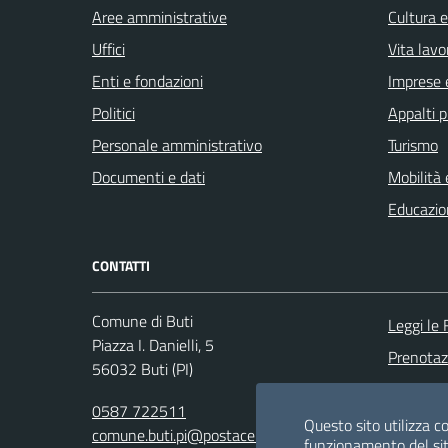
Aree amministrative
Cultura 
Uffici
Vita lavo
Enti e fondazioni
Imprese 
Politici
Appalti p
Personale amministrativo
Turismo
Documenti e dati
Mobilità 
Educazio
CONTATTI
Comune di Buti
Leggi le
Piazza I. Danielli, 5
Prenota
56032 Buti (PI)
Segnalazi
0587 722511
Richiesta
Questo sito utilizza co
comune.buti.pi@postacert.toscana.it
funzionamento del sit