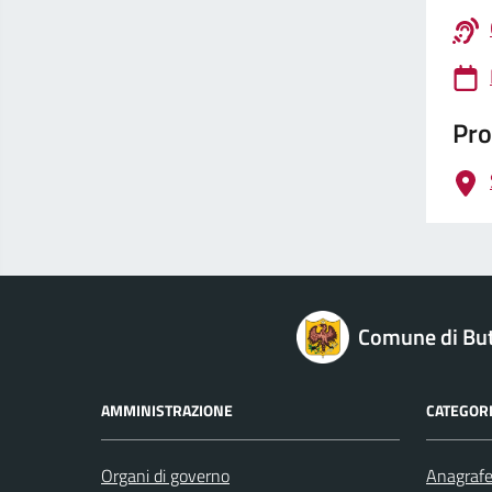
Pro
logo Unione Europea
Comune di But
AMMINISTRAZIONE
CATEGORI
Organi di governo
Anagrafe 