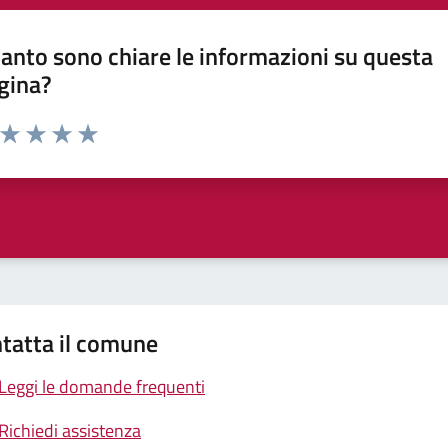
anto sono chiare le informazioni su questa
gina?
a da 1 a 5 stelle la pagina
ta 1 stelle su 5
Valuta 2 stelle su 5
Valuta 3 stelle su 5
Valuta 4 stelle su 5
Valuta 5 stelle su 5
tatta il comune
Leggi le domande frequenti
Richiedi assistenza