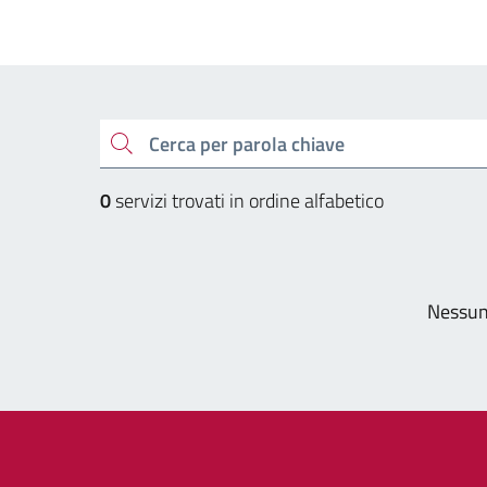
Esplora tutti i servizi
cerca
0
servizi trovati in ordine alfabetico
Pagi
Nessun 