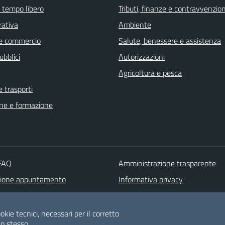
e tempo libero
Tributi, finanze e contravvenzion
rativa
Ambiente
e commercio
Salute, benessere e assistenza
ubblici
Autorizzazioni
Agricoltura e pesca
e trasporti
ne e formazione
 FAQ
Amministrazione trasparente
zione appuntamento
Informativa privacy
one disservizio
Note legali
 d'assistenza
Dichiarazione di accessibilità
okie tecnici, necessari per il corretto
o stesso.