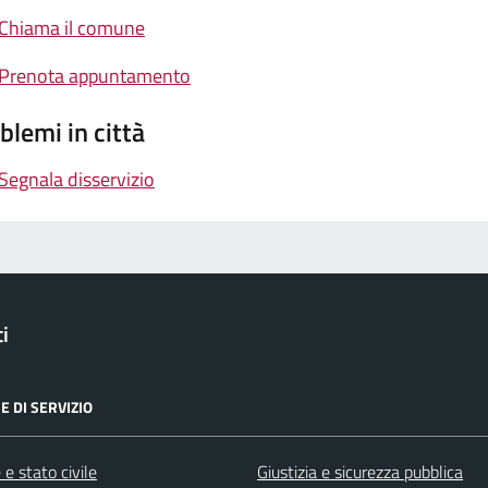
Chiama il comune
Prenota appuntamento
blemi in città
Segnala disservizio
i
E DI SERVIZIO
e stato civile
Giustizia e sicurezza pubblica