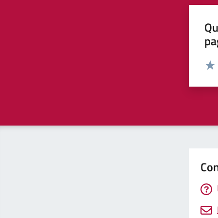
Qu
pa
Valut
Valu
Con