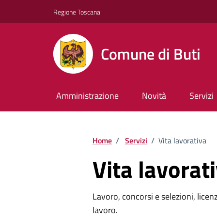
Vai ai contenuti
Vai al footer
Regione Toscana
Comune di Buti
Amministrazione
Novità
Servizi
Home
/
Servizi
/
Vita lavorativa
Vita lavorat
Lavoro, concorsi e selezioni, licenz
lavoro.