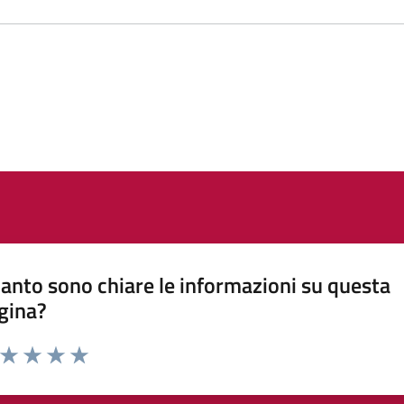
anto sono chiare le informazioni su questa
gina?
a da 1 a 5 stelle la pagina
ta 1 stelle su 5
Valuta 2 stelle su 5
Valuta 3 stelle su 5
Valuta 4 stelle su 5
Valuta 5 stelle su 5