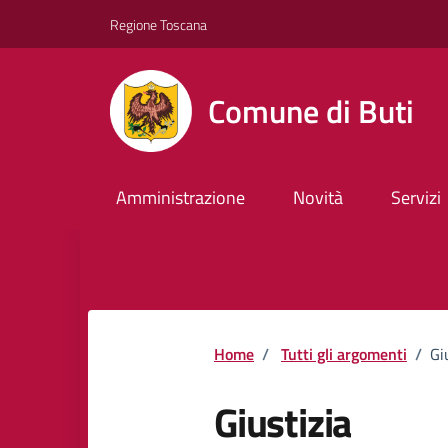
Vai ai contenuti
Vai al footer
Regione Toscana
Comune di Buti
Amministrazione
Novità
Servizi
Home
/
Tutti gli argomenti
/
Gi
Giustizia