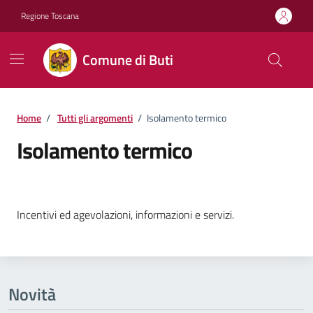
Vai ai contenuti
Vai al footer
Regione Toscana
Comune di Buti
Home
/
Tutti gli argomenti
/
Isolamento termico
Isolamento termico
Dettagli della notizia
Incentivi ed agevolazioni, informazioni e servizi.
Novità