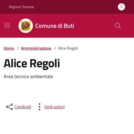
Vai ai contenuti
Vai al footer
Regione Toscana
Comune di Buti
Home
/
Amministrazione
/
Alice Regoli
Alice Regoli
Descrizione breve
Area tecnico ambientale
Condividi
Vedi azioni