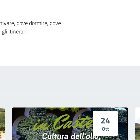
 notizia
rivare, dove dormire, dove
gli itinerari.
24
Ott