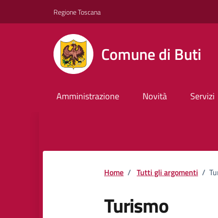
Vai ai contenuti
Vai al footer
Regione Toscana
Comune di Buti
Amministrazione
Novità
Servizi
Home
/
Tutti gli argomenti
/
Tu
Turismo