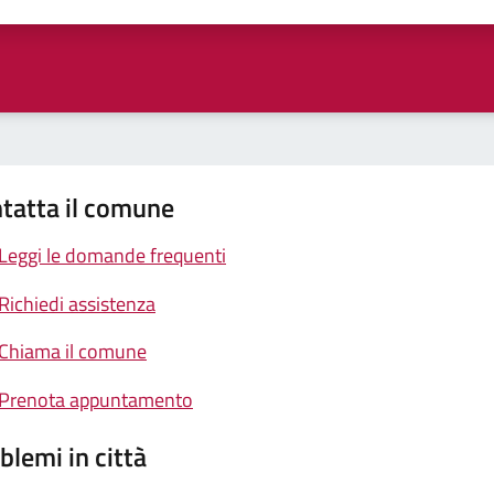
ta 1 stelle su 5
Valuta 2 stelle su 5
Valuta 3 stelle su 5
Valuta 4 stelle su 5
Valuta 5 stelle su 5
tatta il comune
Leggi le domande frequenti
Richiedi assistenza
Chiama il comune
Prenota appuntamento
blemi in città