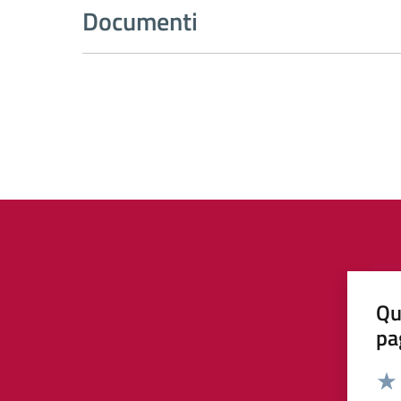
Documenti
Qu
pa
Valut