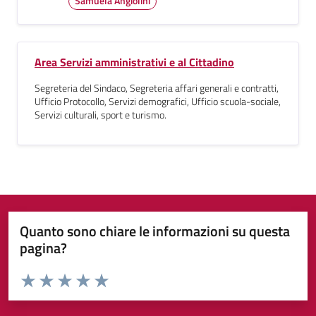
Samuela Angiolini
Area Servizi amministrativi e al Cittadino
Segreteria del Sindaco, Segreteria affari generali e contratti,
Ufficio Protocollo, Servizi demografici, Ufficio scuola-sociale,
Servizi culturali, sport e turismo.
Quanto sono chiare le informazioni su questa
pagina?
Valuta da 1 a 5 stelle la pagina
Valuta 1 stelle su 5
Valuta 2 stelle su 5
Valuta 3 stelle su 5
Valuta 4 stelle su 5
Valuta 5 stelle su 5