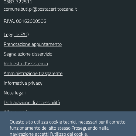
0587 722511
comune.buti.pi@postacert.toscana.it
P.IVA: 00162600506
Leggi le FAQ
Prenotazione appuntamento
Segnalazione disservizio
Richiesta d'assistenza
Amministrazione trasparente
Informativa privacy
Note legali
Dichiarazione di accessibilità
Albo pretorio
Meccanismo di feedback
Questo sito utilizza cookie tecnici, necessari per il corretto
funzionamento del sito stesso.
Proseguendo nella
navigazione accetti l'utilizzo dei cookie.